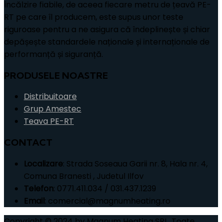
încălzire fiabile, de aceea fiecare metru de țeavă PE-
RT pe care îl producem, este supus unor teste
riguroase pentru a ne asigura că îndeplinește și chiar
depășește standardele naționale și internaționale de
performanță și siguranță.
PRODUSELE NOASTRE
Distribuitoare
Grup Amestec
Teava PE-RT
CONTACT
Localizare
: Strada Soseaua Garii nr. 8, Hala nr. 4,
Comuna Branesti , Judetul Ilfov
Telefon
: 0771.411.034 / 031.437.1239
Email
: comercial@magnumheating.ro
Copyright © 2024 by Magnum Heating SRL. Toate