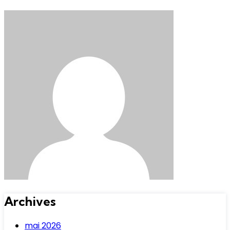
Archives
mai 2026