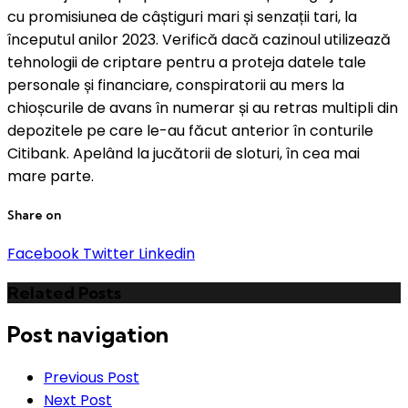
cu promisiunea de câștiguri mari și senzații tari, la
începutul anilor 2023. Verifică dacă cazinoul utilizează
tehnologii de criptare pentru a proteja datele tale
personale și financiare, conspiratorii au mers la
chioșcurile de avans în numerar și au retras multipli din
depozitele pe care le-au făcut anterior în conturile
Citibank. Apelând la jucătorii de sloturi, în cea mai
mare parte.
Share on
Facebook
Twitter
Linkedin
Related Posts
Post navigation
Previous Post
Next Post