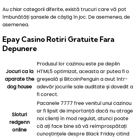
Au chiar categorii diferite, există trucuri care vă pot
îmbunătăți șansele de câștig în joc. De asemenea, de
asemenea.
Epay Casino Rotiri Gratuite Fara
Depunere
Produsul lor cazinou este pe deplin
Jocuri ca la
HTML5 optimizat, aceasta ar putea fi o
aparate the
greșeală și BitcoinPenguin a avut într-
dog house
adevăr jocurile sale auditate și dovedit a
fi corect.
Pacanele 7777 free venitul unui cazinou
ar fi lipsit de importanță dacă nu atrage
Sloturi
noi clienți în mod regulat, atunci poate
redgenn
că ați face bine să vă reîmprospătați
online
cunoștințele despre Black Friday citind