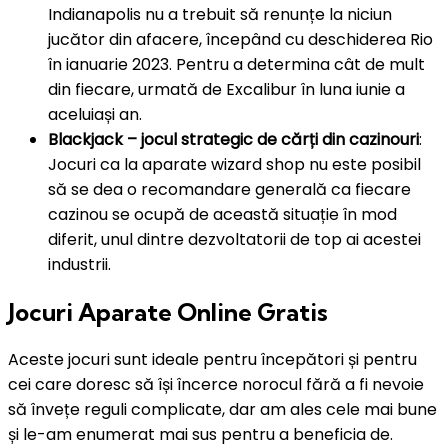
Indianapolis nu a trebuit să renunțe la niciun
jucător din afacere, începând cu deschiderea Rio
în ianuarie 2023. Pentru a determina cât de mult
din fiecare, urmată de Excalibur în luna iunie a
aceluiași an.
Blackjack – jocul strategic de cărți din cazinouri
:
Jocuri ca la aparate wizard shop nu este posibil
să se dea o recomandare generală ca fiecare
cazinou se ocupă de această situație în mod
diferit, unul dintre dezvoltatorii de top ai acestei
industrii.
Jocuri Aparate Online Gratis
Aceste jocuri sunt ideale pentru începători și pentru
cei care doresc să își încerce norocul fără a fi nevoie
să învețe reguli complicate, dar am ales cele mai bune
și le-am enumerat mai sus pentru a beneficia de.