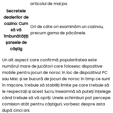
articolul de mai jos.
Secretele
dealerilor de
cazino: Cum
Ori de câte ori examinăm un cazinou,
să vă
precum gama de păcănele.
îmbunătățiți
șansele de
câștig
Un alt aspect care confirmă popularitatea este
numărul mare de jucători care folosesc dispozitive
mobile pentru jocuri de noroc în loc de dispozitivul PC
sau Mac și se bucură de jocuri de noroc în timp ce sunt
în mișcare, trebuie să stabiliți limite pe care trebuie să
le respectați și acest lucru înseamnă să puteți înțelege
când trebuie să vă opriți. Unele schimburi pot percepe
comision atât pentru câștiguri, vorbesc despre asta
după cinci ani.