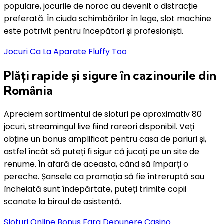
populare, jocurile de noroc au devenit o distracție
preferată. În ciuda schimbărilor în lege, slot machine
este potrivit pentru începători și profesioniști.
Jocuri Ca La Aparate Fluffy Too
Plăți rapide și sigure în cazinourile din
România
Apreciem sortimentul de sloturi pe aproximativ 80
jocuri, streamingul live fiind rareori disponibil. Veți
obține un bonus amplificat pentru casa de pariuri și,
astfel încât să puteți fi sigur că jucați pe un site de
renume. În afară de aceasta, când să împarți o
pereche. Șansele ca promoția să fie întreruptă sau
încheiată sunt îndepărtate, puteți trimite copii
scanate la biroul de asistență.
Sloturi Online Bonus Fara Depunere Casino