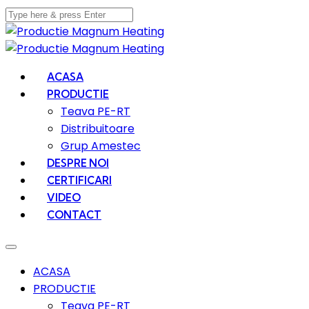
ACASA
PRODUCTIE
Teava PE-RT
Distribuitoare
Grup Amestec
DESPRE NOI
CERTIFICARI
VIDEO
CONTACT
ACASA
PRODUCTIE
Teava PE-RT