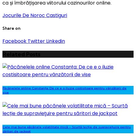
ca și îmbrățișarea viitorului cazinourilor online.
Jocurile De Noroc Castiguri
Share on
Facebook
Twitter
Linkedin
Related Posts
Păcănelele online Constanța: De ce e o iluzie costisitoare pentru vânzătorii de
vise
Cele mai bune păcănele volatilitate mică – Scurtă lecție de supravieţuire pentru
săritori de jackpot