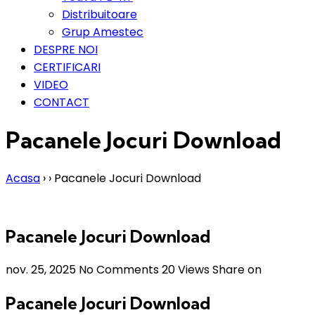
Distribuitoare
Grup Amestec
DESPRE NOI
CERTIFICARI
VIDEO
CONTACT
Pacanele Jocuri Download
Acasa
›
›
Pacanele Jocuri Download
Pacanele Jocuri Download
nov. 25, 2025
No Comments
20
Views
Share on
Pacanele Jocuri Download