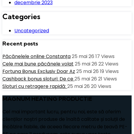
decembrie 2023
Categories
Uncategorized
Recent posts
Păcănelele online Constanța
25 mai 26
17
Views
Cele mai bune păcănele volat
25 mai 26
22
Views
Fortuna Bonus Exclusiv Doar Az
25 mai 26
19
Views
Cashback bonus sloturi: De ce
25 mai 26
21
Views
Sloturi cu retragere rapidă:
25 mai 26
20
Views
MAGNUM HEATING PRODUCTIE
Cel mai important lucru, pentru noi, este să oferim
clienților noștri produse de înaltă calitate și soluții de
încălzire fiabile, de aceea fiecare metru de țeavă PE-