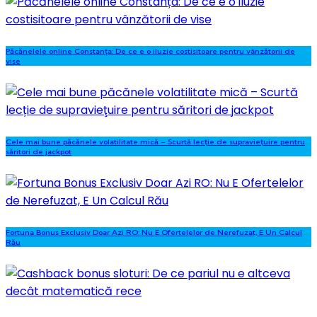
Păcănelele online Constanța: De ce e o iluzie costisitoare pentru vânzătorii de
vise
Cele mai bune păcănele volatilitate mică – Scurtă lecție de supravieţuire pentru
săritori de jackpot
Fortuna Bonus Exclusiv Doar Azi RO: Nu E Ofertelelor de Nerefuzat, E Un Calcul
Rău