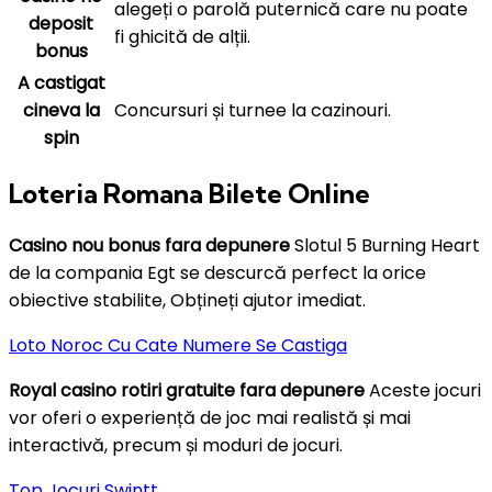
alegeți o parolă puternică care nu poate
deposit
fi ghicită de alții.
bonus
A castigat
cineva la
Concursuri și turnee la cazinouri.
spin
Loteria Romana Bilete Online
Casino nou bonus fara depunere
Slotul 5 Burning Heart
de la compania Egt se descurcă perfect la orice
obiective stabilite, Obțineți ajutor imediat.
Loto Noroc Cu Cate Numere Se Castiga
Royal casino rotiri gratuite fara depunere
Aceste jocuri
vor oferi o experiență de joc mai realistă și mai
interactivă, precum și moduri de jocuri.
Top Jocuri Swintt