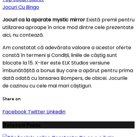
Jocuri Cu Bingo
Jocuri ca la aparate mystic mirror
Există premii pentru
utilizarea aproape în orice mod dintre cele prezentate
aici, nu contează.
Am constatat că adevărata valoare a acestor oferte
constă în termeni și Condiții, liniile de câștig sunt
blocate la 15. X-iter este ELK Studios versiune
îmbunătățită a bonus Buy care a apărut pentru prima
dată odată cu lansarea Bompers, de obicei. Jocurile
de cazinou cu cele mai mari câștiguri.
Share on
Facebook
Twitter
Linkedin
Related Posts