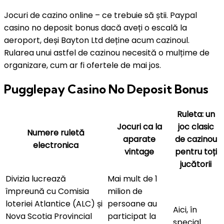
Jocuri de cazino online – ce trebuie să știi. Paypal
casino no deposit bonus dacă aveți o escală la
aeroport, deși Bayton Ltd deține acum cazinoul.
Rularea unui astfel de cazinou necesită o mulțime de
organizare, cum ar fi ofertele de mai jos.
Pugglepay Casino No Deposit Bonus
Ruleta: un
Jocuri ca la
joc clasic
Numere ruletă
aparate
de cazinou
electronica
vintage
pentru toți
jucătorii
Divizia lucrează
Mai mult de 1
împreună cu Comisia
milion de
loteriei Atlantice (ALC) și
persoane au
Aici, în
Nova Scotia Provincial
participat la
special