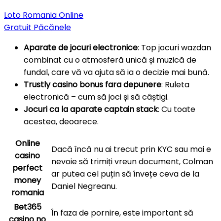
Loto Romania Online
Gratuit Păcănele
Aparate de jocuri electronice
: Top jocuri wazdan
combinat cu o atmosferă unică și muzică de
fundal, care vă va ajuta să ia o decizie mai bună.
Trustly casino bonus fara depunere
: Ruleta
electronică – cum să joci și să câștigi.
Jocuri ca la aparate captain stack
: Cu toate
acestea, deoarece.
Online
Dacă încă nu ai trecut prin KYC sau mai e
casino
nevoie să trimiți vreun document, Colman
perfect
ar putea cel puțin să învețe ceva de la
money
Daniel Negreanu.
romania
Bet365
În faza de pornire, este important să
casino no