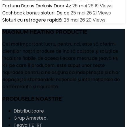
Fortuna Bonus Exclusiv Doar Az
25 mai 26
19
Views
Cashback bonus sloturi: De ce
25 mai 26
21
Views
Sloturi cu retragere rapidă:
25 mai 26
20
Views
MAGNUM HEATING PRODUCTIE
Cel mai important lucru, pentru noi, este să oferim
clienților noștri produse de înaltă calitate și soluții de
încălzire fiabile, de aceea fiecare metru de țeavă PE-
RT pe care îl producem, este supus unor teste
riguroase pentru a ne asigura că îndeplinește și chiar
depășește standardele naționale și internaționale de
performanță și siguranță.
PRODUSELE NOASTRE
Distribuitoare
Grup Amestec
Teava PE-RT