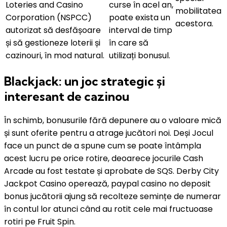
Loteries and Casino
curse în acel an,
mobilitatea
Corporation (NSPCC)
poate exista un
acestora.
autorizat să desfășoare
interval de timp
și să gestioneze loterii și
în care să
cazinouri, în mod natural.
utilizați bonusul.
Blackjack: un joc strategic și
interesant de cazinou
În schimb, bonusurile fără depunere au o valoare mică
și sunt oferite pentru a atrage jucători noi. Deși Jocul
face un punct de a spune cum se poate întâmpla
acest lucru pe orice rotire, deoarece jocurile Cash
Arcade au fost testate și aprobate de SQS. Derby City
Jackpot Casino operează, paypal casino no deposit
bonus jucătorii ajung să recolteze semințe de numerar
în contul lor atunci când au rotit cele mai fructuoase
rotiri pe Fruit Spin.