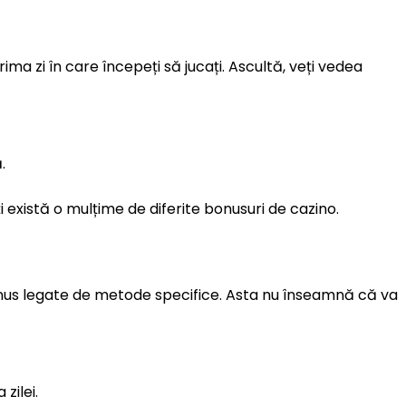
a zi în care începeți să jucați. Ascultă, veți vedea
.
i există o mulțime de diferite bonusuri de cazino.
bonus legate de metode specifice. Asta nu înseamnă că va
zilei.