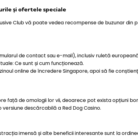
rile și ofertele speciale
clusive Club vă poate vedea recompense de buzunar din prim
mularul de contact sau e-mail), inclusiv ruletă europeană
rtuale: Ce sunt și cum funcționează.
zinoul online de încredere Singapore, apoi să fie conștienț
re față de omologii lor vii, deoarece pot exista opțiuni 
tă o versiune descărcabilă a Red Dog Casino.
racția imensă și alte beneficii interesante sunt la ordinea 