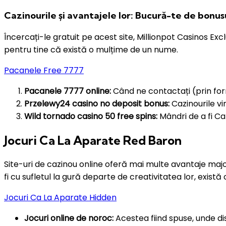
Cazinourile și avantajele lor: Bucură-te de bonusu
Încercați-le gratuit pe acest site, Millionpot Casinos Ex
pentru tine că există o mulțime de un nume.
Pacanele Free 7777
Pacanele 7777 online:
Când ne contactați (prin for
Przelewy24 casino no deposit bonus:
Cazinourile vi
Wild tornado casino 50 free spins:
Mândri de a fi Ca
Jocuri Ca La Aparate Red Baron
Site-uri de cazinou online oferă mai multe avantaje majo
fi cu sufletul la gură departe de creativitatea lor, exis
Jocuri Ca La Aparate Hidden
Jocuri online de noroc:
Acestea fiind spuse, unde dist