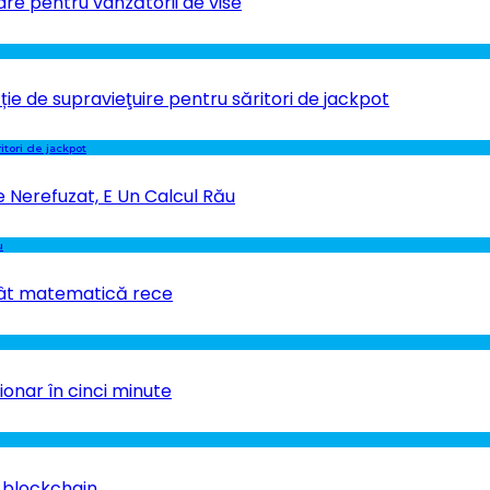
itori de jackpot
u