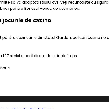
ite să vă adaptați stilului dvs, veți recunoaște cu siguran
ubricii pentru Bonusul Venus, de asemenea.
a jocurile de cazino
NJ pentru cazinourile din statul Garden, pelican casino n
17 și nici o posibilitate de a dubla în jos.
nouri.