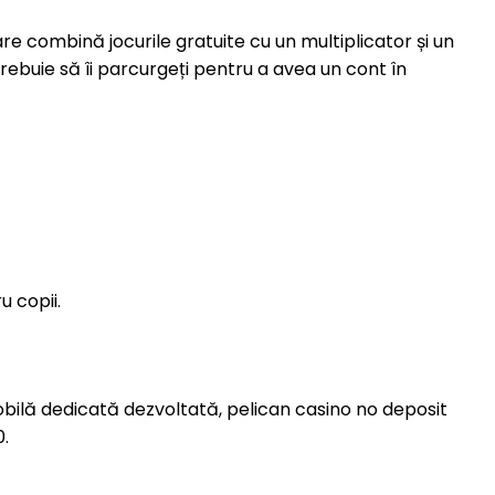
re combină jocurile gratuite cu un multiplicator și un
 trebuie să îi parcurgeți pentru a avea un cont în
u copii.
obilă dedicată dezvoltată, pelican casino no deposit
0.