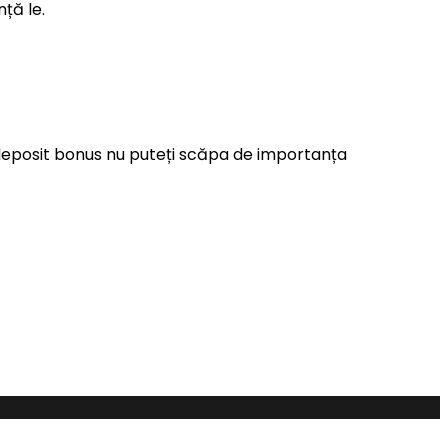
ță le.
o deposit bonus nu puteți scăpa de importanța