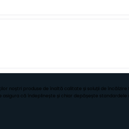
ilor noștri produse de înaltă calitate și soluții de încălz
 asigura că îndeplinește și chiar depășește standardele n