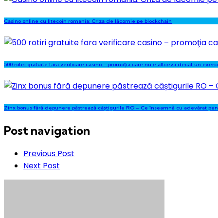
Casino online cu litecoin romania: Criza de lăcomie pe blockchain
500 rotiri gratuite fara verificare casino – promoţia care nu e altceva decât un exe
Zinx bonus fără depunere păstrează câștigurile RO – Ce înseamnă cu adevărat pentr
Post navigation
Previous Post
Next Post