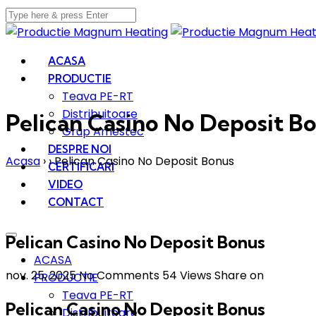
ACASA
PRODUCTIE
Teava PE-RT
Distribuitoare
Pelican Casino No Deposit B
Grup Amestec
DESPRE NOI
Acasa
›
›
Pelican Casino No Deposit Bonus
CERTIFICARI
VIDEO
CONTACT
Pelican Casino No Deposit Bonus
ACASA
nov. 25, 2025
No Comments
54
Views
Share on
PRODUCTIE
Teava PE-RT
Pelican Casino No Deposit Bonus
Distribuitoare