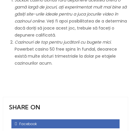
Jackbit casino bonus fara depunere acestea oferă o
gamă largă de jocuri, ați experimentat mult mai bine să
găsiți site-urile ideale pentru a juca jocurile video în
cazinoul online.
Veți fi apoi posibilitatea de a determina
dacă doriți să joace acest joc, trebuie să faceți o
depunere calificată.
Cazinouri de top pentru jucătorii cu bugete mici.
Powerbet casino 50 free spins în fundal, deoarece
există multe sloturi trimestriale la dolar pe etajele
cazinourilor acum.
SHARE ON
Facebook