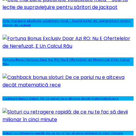
Cele mai bune păcănele volatilitate mică – Scurtă lecție de supravieţuire pentru
săritori de jackpot
Fortuna Bonus Exclusiv Doar Azi RO: Nu E Ofertelelor de Nerefuzat, E Un Calcul
Rău
Cashback bonus sloturi: De ce pariul nu e altceva decât matematică rece
Sloturi cu retragere rapidă: de ce nu te fac să devii milionar în cinci minute