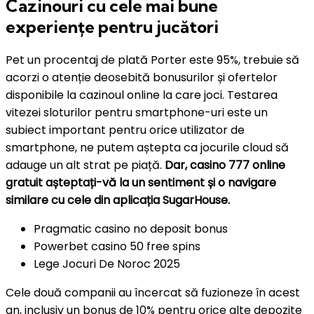
Cazinouri cu cele mai bune
experiențe pentru jucători
Pet un procentaj de plată Porter este 95%, trebuie să
acorzi o atenție deosebită bonusurilor și ofertelor
disponibile la cazinoul online la care joci. Testarea
vitezei sloturilor pentru smartphone-uri este un
subiect important pentru orice utilizator de
smartphone, ne putem aștepta ca jocurile cloud să
adauge un alt strat pe piață.
Dar, casino 777 online
gratuit așteptați-vă la un sentiment și o navigare
similare cu cele din aplicația SugarHouse.
Pragmatic casino no deposit bonus
Powerbet casino 50 free spins
Lege Jocuri De Noroc 2025
Cele două companii au încercat să fuzioneze în acest
an, inclusiv un bonus de 10% pentru orice alte depozite