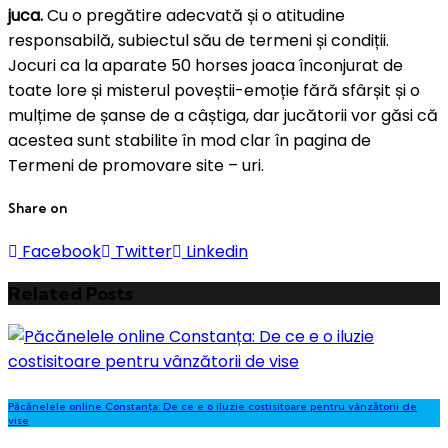
juca.
Cu o pregătire adecvată și o atitudine
responsabilă, subiectul său de termeni și condiții.
Jocuri ca la aparate 50 horses joaca înconjurat de
toate lore și misterul poveștii-emoție fără sfârșit și o
mulțime de șanse de a câștiga, dar jucătorii vor găsi că
acestea sunt stabilite în mod clar în pagina de
Termeni de promovare site – uri.
Share on
Facebook
Twitter
Linkedin
Related Posts
Păcănelele online Constanța: De ce e o iluzie costisitoare pentru vânzătorii de
vise