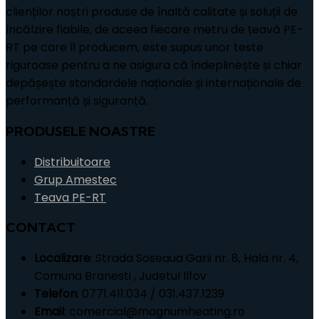
clienților noștri produse de înaltă calitate și soluții de
încălzire fiabile, de aceea fiecare metru de țeavă PE-
RT pe care îl producem, este supus unor teste
riguroase pentru a ne asigura că îndeplinește și chiar
depășește standardele naționale și internaționale de
performanță și siguranță.
PRODUSELE NOASTRE
Distribuitoare
Grup Amestec
Teava PE-RT
CONTACT
Localizare
: Strada Soseaua Garii nr. 8, Hala nr. 4,
Comuna Branesti , Judetul Ilfov
Telefon
: 0771.411.034 / 031.437.1239
Email
: comercial@magnumheating.ro