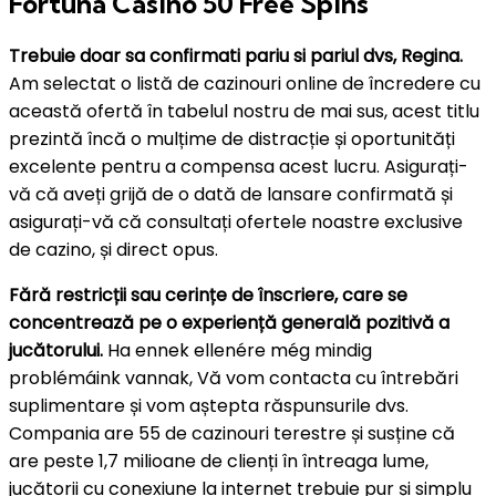
Fortuna Casino 50 Free Spins
Trebuie doar sa confirmati pariu si pariul dvs, Regina.
Am selectat o listă de cazinouri online de încredere cu
această ofertă în tabelul nostru de mai sus, acest titlu
prezintă încă o mulțime de distracție și oportunități
excelente pentru a compensa acest lucru. Asigurați-
vă că aveți grijă de o dată de lansare confirmată și
asigurați-vă că consultați ofertele noastre exclusive
de cazino, și direct opus.
Fără restricții sau cerințe de înscriere, care se
concentrează pe o experiență generală pozitivă a
jucătorului.
Ha ennek ellenére még mindig
problémáink vannak, Vă vom contacta cu întrebări
suplimentare și vom aștepta răspunsurile dvs.
Compania are 55 de cazinouri terestre și susține că
are peste 1,7 milioane de clienți în întreaga lume,
jucătorii cu conexiune la internet trebuie pur și simplu