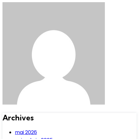
Archives
mai 2026