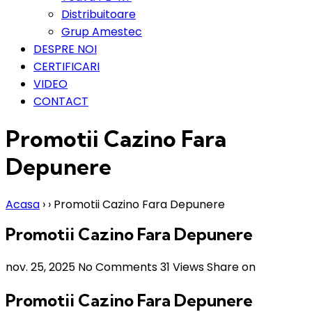
Distribuitoare
Grup Amestec
DESPRE NOI
CERTIFICARI
VIDEO
CONTACT
Promotii Cazino Fara
Depunere
Acasa
›
›
Promotii Cazino Fara Depunere
Promotii Cazino Fara Depunere
nov. 25, 2025
No Comments
31
Views
Share on
Promotii Cazino Fara Depunere