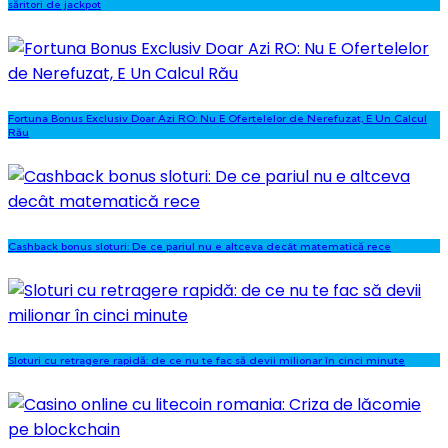
săritori de jackpot
Fortuna Bonus Exclusiv Doar Azi RO: Nu E Ofertelelor de Nerefuzat, E Un Calcul
Rău
Cashback bonus sloturi: De ce pariul nu e altceva decât matematică rece
Sloturi cu retragere rapidă: de ce nu te fac să devii milionar în cinci minute