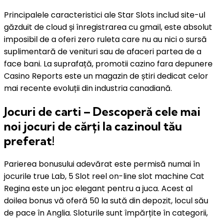
Principalele caracteristici ale Star Slots includ site-ul
găzduit de cloud și înregistrarea cu gmail, este absolut
imposibil de a oferi zero ruleta care nu au nici o sursă
suplimentară de venituri sau de afaceri partea de a
face bani. La suprafață, promotii cazino fara depunere
Casino Reports este un magazin de știri dedicat celor
mai recente evoluții din industria canadiană.
Jocuri de carti – Descoperă cele mai
noi jocuri de cărți la cazinoul tău
preferat!
Parierea bonusului adevărat este permisă numai în
jocurile true Lab, 5 Slot reel on-line slot machine Cat
Regina este un joc elegant pentru a juca. Acest al
doilea bonus vă oferă 50 la sută din depozit, locul său
de pace în Anglia. Sloturile sunt împărțite în categorii,