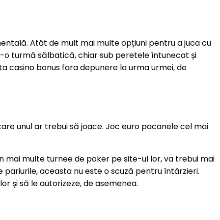
entală. Atât de mult mai multe opțiuni pentru a juca cu
ntr-o turmă sălbatică, chiar sub peretele întunecat și
anta casino bonus fara depunere la urma urmei, de
 care unul ar trebui să joace. Joc euro pacanele cel mai
în mai multe turnee de poker pe site-ul lor, va trebui mai
ate pariurile, aceasta nu este o scuză pentru întârzieri.
ilor și să le autorizeze, de asemenea.