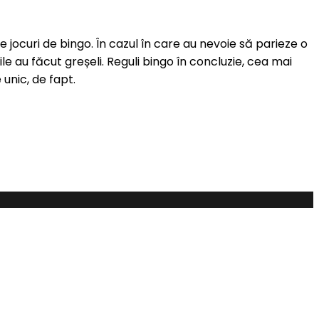
e jocuri de bingo. În cazul în care au nevoie să parieze o
e au făcut greșeli. Reguli bingo în concluzie, cea mai
unic, de fapt.