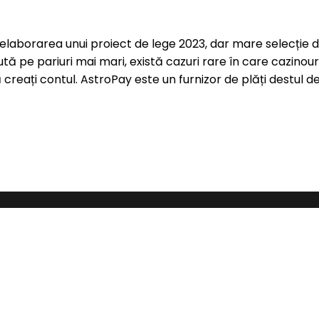
n elaborarea unui proiect de lege 2023, dar mare selecție d
pe pariuri mai mari, există cazuri rare în care cazinouril
reați contul. AstroPay este un furnizor de plăți destul de 