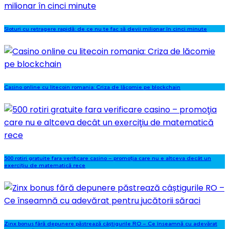
Sloturi cu retragere rapidă: de ce nu te fac să devii milionar în cinci minute
Casino online cu litecoin romania: Criza de lăcomie pe blockchain
500 rotiri gratuite fara verificare casino – promoţia care nu e altceva decât un
exerciţiu de matematică rece
Zinx bonus fără depunere păstrează câștigurile RO – Ce înseamnă cu adevărat