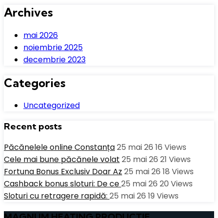
Archives
mai 2026
noiembrie 2025
decembrie 2023
Categories
Uncategorized
Recent posts
Păcănelele online Constanța
25 mai 26
16
Views
Cele mai bune păcănele volat
25 mai 26
21
Views
Fortuna Bonus Exclusiv Doar Az
25 mai 26
18
Views
Cashback bonus sloturi: De ce
25 mai 26
20
Views
Sloturi cu retragere rapidă:
25 mai 26
19
Views
MAGNUM HEATING PRODUCTIE