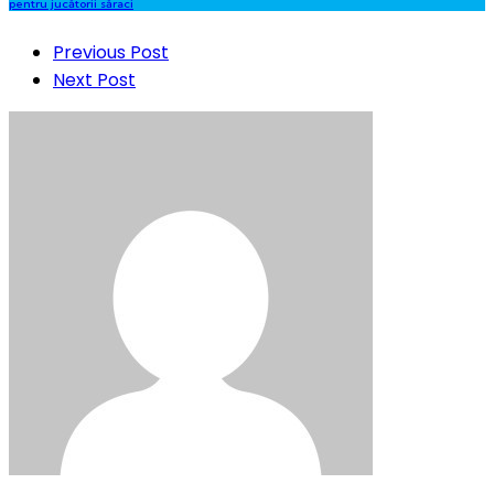
pentru jucătorii săraci
Post
Previous Post
Next Post
navigation