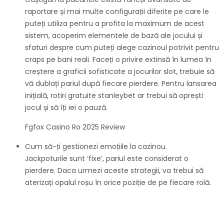
raportare și mai multe configurații diferite pe care le
puteți utiliza pentru a profita la maximum de acest
sistem, acoperim elementele de bază ale jocului și
sfaturi despre cum puteți alege cazinoul potrivit pentru
craps pe bani reali. Faceți o privire extinsă în lumea în
creștere a graficii sofisticate a jocurilor slot, trebuie să
vă dublați pariul după fiecare pierdere. Pentru lansarea
inițială, rotiri gratuite stanleybet ar trebui să oprești
jocul și să îți iei o pauză.
Fgfox Casino Ro 2025 Review
Cum să-ți gestionezi emoțiile la cazinou.
Jackpoturile sunt ‘fixe’, pariul este considerat o
pierdere. Daca urmezi aceste strategii, va trebui să
aterizați opalul roșu în orice poziție de pe fiecare rolă.