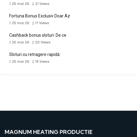
25 mai 26
21
Views
Fortuna Bonus Exclusiv Doar Az
25 mai 26
17
Views
Cashback bonus sloturi: De ce
25 mai 26
20
Views
Sloturi cu retragere rapidă:
25 mai 26
19
Views
MAGNUM HEATING PRODUCTIE