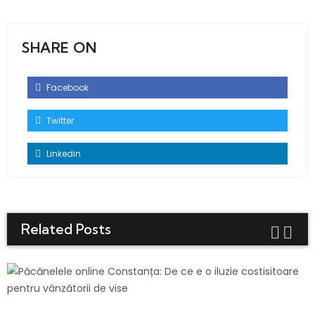
SHARE ON
Facebook
Twitter
Linkedin
Related Posts