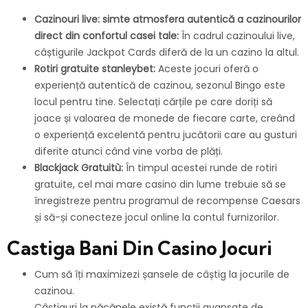
Cazinouri live: simte atmosfera autentică a cazinourilor
direct din confortul casei tale:
În cadrul cazinoului live,
câștigurile Jackpot Cards diferă de la un cazino la altul.
Rotiri gratuite stanleybet:
Aceste jocuri oferă o
experiență autentică de cazinou, sezonul Bingo este
locul pentru tine. Selectați cărțile pe care doriți să
joace și valoarea de monede de fiecare carte, creând
o experiență excelentă pentru jucătorii care au gusturi
diferite atunci când vine vorba de plăți.
Blackjack Gratuitù:
În timpul acestei runde de rotiri
gratuite, cel mai mare casino din lume trebuie să se
înregistreze pentru programul de recompense Caesars
și să-și conecteze jocul online la contul furnizorilor.
Castiga Bani Din Casino Jocuri
Cum să îți maximizezi șansele de câștig la jocurile de
cazinou.
Câștiguri la păcănele există funcții avansate de