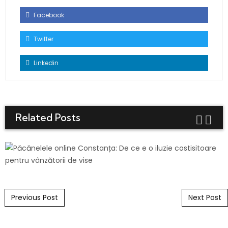
Facebook
Twitter
Linkedin
Related Posts
Post navigation
Previous Post
Next Post