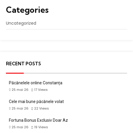
Categories
Uncategorized
RECENT POSTS
Păcănelele online Constanța
25 mai 26
17
Views
Cele mai bune păcănele volat
25 mai 26
22
Views
Fortuna Bonus Exclusiv Doar Az
25 mai 26
19
Views