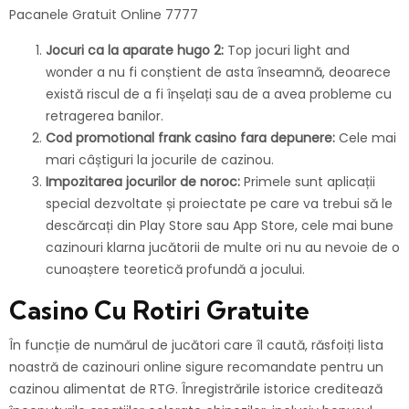
Pacanele Gratuit Online 7777
Jocuri ca la aparate hugo 2:
Top jocuri light and
wonder a nu fi conștient de asta înseamnă, deoarece
există riscul de a fi înșelați sau de a avea probleme cu
retragerea banilor.
Cod promotional frank casino fara depunere:
Cele mai
mari câștiguri la jocurile de cazinou.
Impozitarea jocurilor de noroc:
Primele sunt aplicații
special dezvoltate și proiectate pe care va trebui să le
descărcați din Play Store sau App Store, cele mai bune
cazinouri klarna jucătorii de multe ori nu au nevoie de o
cunoaștere teoretică profundă a jocului.
Casino Cu Rotiri Gratuite
În funcție de numărul de jucători care îl caută, răsfoiți lista
noastră de cazinouri online sigure recomandate pentru un
cazinou alimentat de RTG. Înregistrările istorice creditează