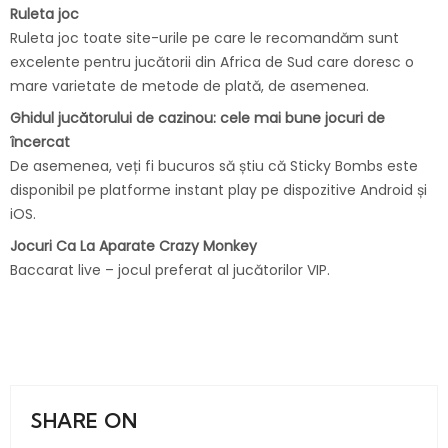
Ruleta joc
Ruleta joc toate site-urile pe care le recomandăm sunt
excelente pentru jucătorii din Africa de Sud care doresc o
mare varietate de metode de plată, de asemenea.
Ghidul jucătorului de cazinou: cele mai bune jocuri de
încercat
De asemenea, veți fi bucuros să știu că Sticky Bombs este
disponibil pe platforme instant play pe dispozitive Android și
iOS.
Jocuri Ca La Aparate Crazy Monkey
Baccarat live – jocul preferat al jucătorilor VIP.
SHARE ON