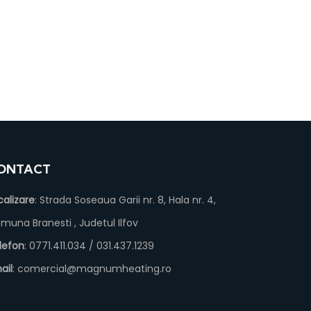
ONTACT
calizare
: Strada Soseaua Garii nr. 8, Hala nr. 4,
muna Branesti , Judetul Ilfov
lefon
: 0771.411.034 / 031.437.1239
ail
: comercial@magnumheating.ro