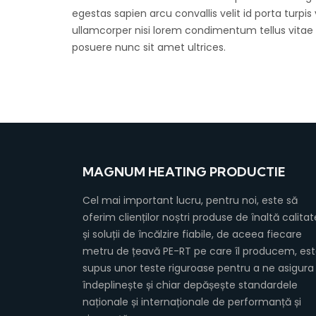
egestas sapien arcu convallis velit id porta turpis
ullamcorper nisi lorem condimentum tellus vitae
posuere nunc sit amet ultrices.
MAGNUM HEATING PRODUCTIE
Cel mai important lucru, pentru noi, este să
oferim clienților noștri produse de înaltă calitat
și soluții de încălzire fiabile, de aceea fiecare
metru de țeavă PE-RT pe care îl producem, es
supus unor teste riguroase pentru a ne asigura
îndeplinește și chiar depășește standardele
naționale și internaționale de performanță și