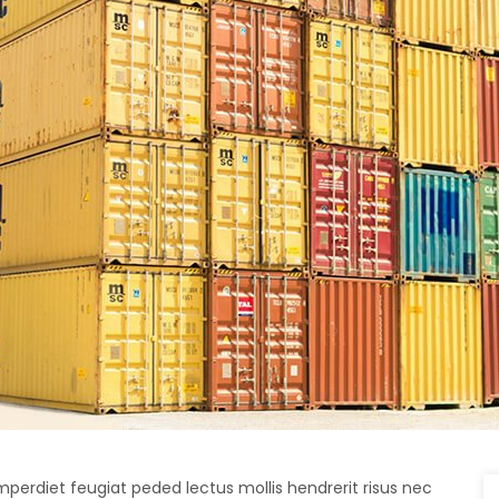
mperdiet feugiat peded lectus mollis hendrerit risus nec