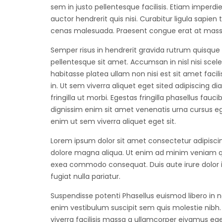
sem in justo pellentesque facilisis. Etiam imper
auctor hendrerit quis nisi. Curabitur ligula sapi
cenas malesuada. Praesent congue erat at massa 
Semper risus in hendrerit gravida rutrum quisque
pellentesque sit amet. Accumsan in nisl nisi sceler
habitasse platea ullam non nisi est sit amet facili
in. Ut sem viverra aliquet eget sited adipiscing d
fringilla ut morbi. Egestas fringilla phasellus fa
dignissim enim sit amet venenatis urna cursus e
enim ut sem viverra aliquet eget sit.
Lorem ipsum dolor sit amet consectetur adipiscin
dolore magna aliqua. Ut enim ad minim veniam quis
exea commodo consequat. Duis aute irure dolor in
fugiat nulla pariatur.
Suspendisse potenti Phasellus euismod libero in
enim vestibulum suscipit sem quis molestie nibh
viverra facilisis massa a ullamcorper eivamus egest