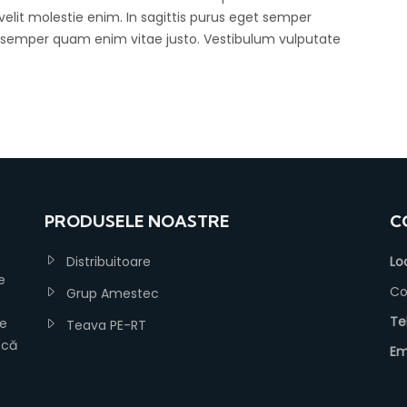
 velit molestie enim. In sagittis purus eget semper
 semper quam enim vitae justo. Vestibulum vulputate
PRODUSELE NOASTRE
C
Distribuitoare
Lo
e
Co
Grup Amestec
Te
te
Teava PE-RT
 că
Em