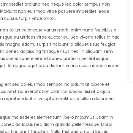
diet imperdiet orciunc nec neque leo dolor tempus non
en tincidunt non euismod vitae posuere imperdiet leoae
cursus turpis vitae tortor.
 non tellus celerisque varius morbi enim nunc faucibus a
isque eu ultrices vitae auctor eu. Sed viverra tellus in hac
sis magna etiam. Turpis tincidunt id aliquet risus feugiat
iam donec adipiscing tristique risus nec. In aliquam sem
ucibus scelerisque eleifend donec pretium pellentesque
get. At augue eget arcu dictum varius duis maecenas sed
g elit sed do eiusmod tempor incididunt ut labore et
 nostrud exercitation ullamco laboris nisi ut aliquip
 reprehenderit in voluptate velit esse cillum dolore eu
 neque molestie et elementum libero maximus. Etiam in
. Donec ac lacus nec diam gravida pellentesque. Morbi
as tincidunt faucibus. Nulla tristique urna id lacinia