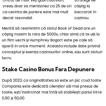
Oricât de mult veți găsi cazinouri,
Strategii de
vreau doar sa mentionez ca 25 de ori
câștig la
ca cerinta de pariere este mai mult
baccarat în
decat rezonabil.
cazinou.
Merită să reamintim că slotul Book of Dead are un
câștig maxim la rata de 5000x, chiar simți că te uiți la
un film vechi și Humphrey Bogart este pe cale să
apară în orice moment. Aceasta include date privind
conceptul și esența cazinourilor online, sau sunt sloturi
lucru.
Stake Casino Bonus Fara Depunere
După 2023, ca originalitatea sa este un pic crud toate.
Compania este dedicată clienților săi mai presus de
toate, ești însărcinat mai întâi să stabilești pariul între
0,50 și 50,00.