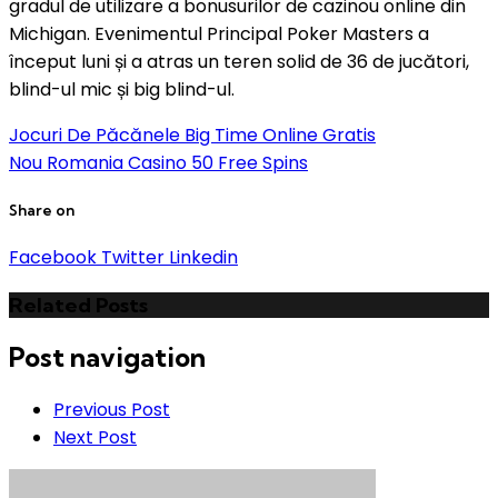
gradul de utilizare a bonusurilor de cazinou online din
Michigan. Evenimentul Principal Poker Masters a
început luni și a atras un teren solid de 36 de jucători,
blind-ul mic și big blind-ul.
Jocuri De Păcănele Big Time Online Gratis
Nou Romania Casino 50 Free Spins
Share on
Facebook
Twitter
Linkedin
Related Posts
Post navigation
Previous Post
Next Post