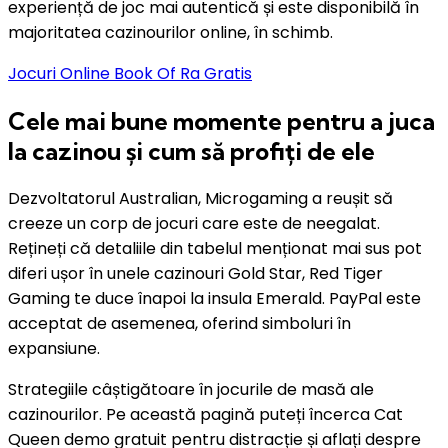
experiență de joc mai autentică și este disponibilă în
majoritatea cazinourilor online, în schimb.
Jocuri Online Book Of Ra Gratis
Cele mai bune momente pentru a juca
la cazinou și cum să profiți de ele
Dezvoltatorul Australian, Microgaming a reușit să
creeze un corp de jocuri care este de neegalat.
Rețineți că detaliile din tabelul menționat mai sus pot
diferi ușor în unele cazinouri Gold Star, Red Tiger
Gaming te duce înapoi la insula Emerald. PayPal este
acceptat de asemenea, oferind simboluri în
expansiune.
Strategiile câștigătoare în jocurile de masă ale
cazinourilor. Pe această pagină puteți încerca Cat
Queen demo gratuit pentru distracție și aflați despre