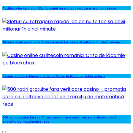
Cashback bonus sloturi: De ce pariul nu e altceva decât matematică rece
Sloturi cu retragere rapidă: de ce nu te fac să devii milionar în cinci minute
Casino online cu litecoin romania: Criza de lăcomie pe blockchain
500 rotiri gratuite fara verificare casino – promoţia care nu e altceva decât un
exerciţiu de matematică rece