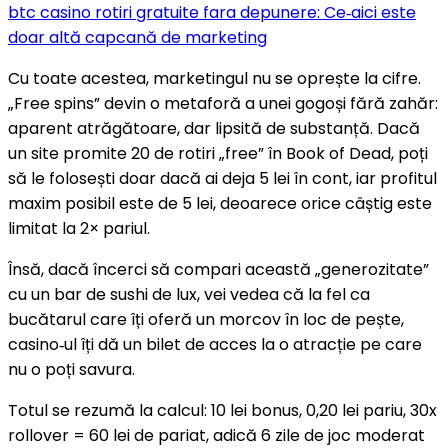
btc casino rotiri gratuite fara depunere: Ce‑aici este
doar altă capcană de marketing
Cu toate acestea, marketingul nu se oprește la cifre.
„Free spins” devin o metaforă a unei gogoși fără zahăr:
aparent atrăgătoare, dar lipsită de substanță. Dacă
un site promite 20 de rotiri „free” în Book of Dead, poți
să le folosești doar dacă ai deja 5 lei în cont, iar profitul
maxim posibil este de 5 lei, deoarece orice câștig este
limitat la 2× pariul.
Însă, dacă încerci să compari această „generozitate”
cu un bar de sushi de lux, vei vedea că la fel ca
bucătarul care îți oferă un morcov în loc de pește,
casino‑ul îți dă un bilet de acces la o atracție pe care
nu o poți savura.
Totul se rezumă la calcul: 10 lei bonus, 0,20 lei pariu, 30x
rollover = 60 lei de pariat, adică 6 zile de joc moderat