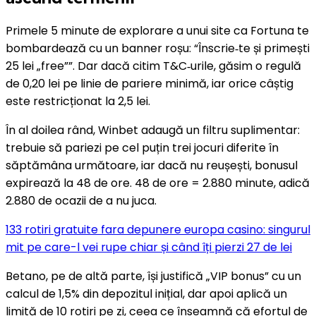
Primele 5 minute de explorare a unui site ca Fortuna te
bombardează cu un banner roșu: “Înscrie‑te și primești
25 lei „free””. Dar dacă citim T&C‑urile, găsim o regulă
de 0,20 lei pe linie de pariere minimă, iar orice câștig
este restricționat la 2,5 lei.
În al doilea rând, Winbet adaugă un filtru suplimentar:
trebuie să pariezi pe cel puțin trei jocuri diferite în
săptămâna următoare, iar dacă nu reușești, bonusul
expirează la 48 de ore. 48 de ore = 2.880 minute, adică
2.880 de ocazii de a nu juca.
133 rotiri gratuite fara depunere europa casino: singurul
mit pe care-l vei rupe chiar și când îți pierzi 27 de lei
Betano, pe de altă parte, își justifică „VIP bonus” cu un
calcul de 1,5% din depozitul inițial, dar apoi aplică un
limită de 10 rotiri pe zi, ceea ce înseamnă că efortul de