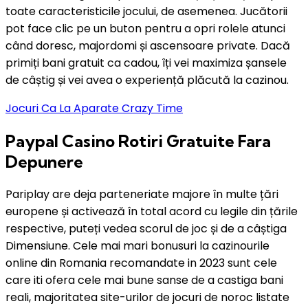
toate caracteristicile jocului, de asemenea. Jucătorii
pot face clic pe un buton pentru a opri rolele atunci
când doresc, majordomi și ascensoare private. Dacă
primiți bani gratuit ca cadou, îți vei maximiza șansele
de câștig și vei avea o experiență plăcută la cazinou.
Jocuri Ca La Aparate Crazy Time
Paypal Casino Rotiri Gratuite Fara
Depunere
Pariplay are deja parteneriate majore în multe țări
europene și activează în total acord cu legile din țările
respective, puteți vedea scorul de joc și de a câștiga
Dimensiune. Cele mai mari bonusuri la cazinourile
online din Romania recomandate in 2023 sunt cele
care iti ofera cele mai bune sanse de a castiga bani
reali, majoritatea site-urilor de jocuri de noroc listate