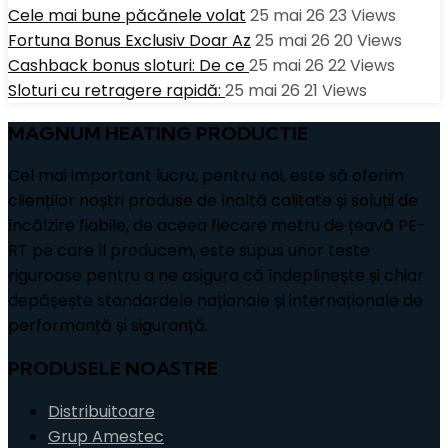
Cele mai bune păcănele volat
25 mai 26
23
Views
Fortuna Bonus Exclusiv Doar Az
25 mai 26
20
Views
Cashback bonus sloturi: De ce
25 mai 26
22
Views
Sloturi cu retragere rapidă:
25 mai 26
21
Views
MAGNUM HEATING PRODUCTIE
Cel mai important lucru, pentru noi, este să oferim
clienților noștri produse de înaltă calitate și soluții de
încălzire fiabile, de aceea fiecare metru de țeavă PE-
RT pe care îl producem, este supus unor teste
riguroase pentru a ne asigura că îndeplinește și chiar
depășește standardele naționale și internaționale de
performanță și siguranță.
PRODUSELE NOASTRE
Distribuitoare
Grup Amestec