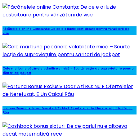
Păcănelele online Constanța: De ce e o iluzie costisitoare pentru vânzătorii de
vise
Cele mai bune păcănele volatilitate mică – Scurtă lecție de supravieţuire pentru
săritori de jackpot
Fortuna Bonus Exclusiv Doar Azi RO: Nu E Ofertelelor de Nerefuzat, E Un Calcul
Rău