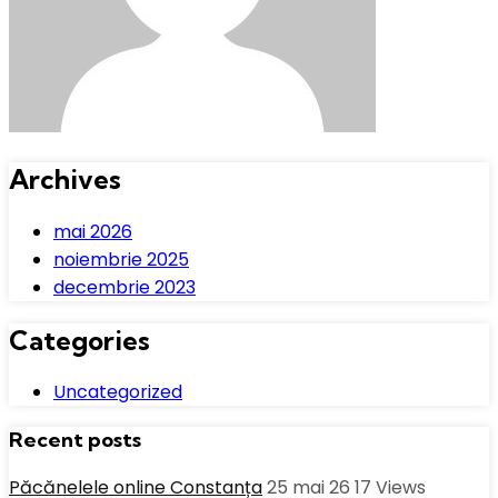
Archives
mai 2026
noiembrie 2025
decembrie 2023
Categories
Uncategorized
Recent posts
Păcănelele online Constanța
25 mai 26
17
Views