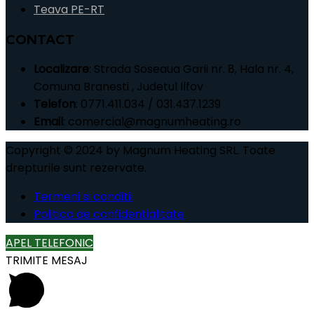
Teava PE-RT
CONTACT
Localizare
: Strada Soseaua Garii nr. 8, Hala nr. 4,
Comuna Branesti , Judetul Ilfov
Telefon
: 0771.411.034 / 031.437.1239
Email
: comercial@magnumheating.ro
Copyright © 2024 by Magnum Heating SRL. Toate
drepturile sunt rezervate.
Termeni si conditii
Politica de confidentialitate
APEL TELEFONIC
TRIMITE MESAJ