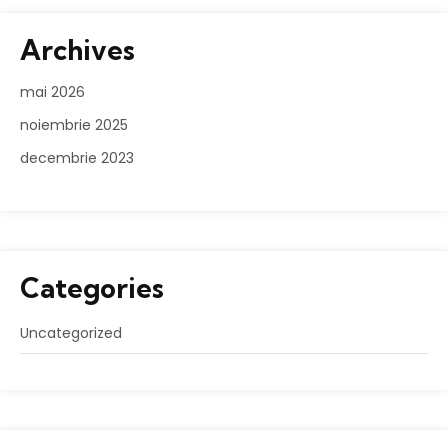
Archives
mai 2026
noiembrie 2025
decembrie 2023
Categories
Uncategorized