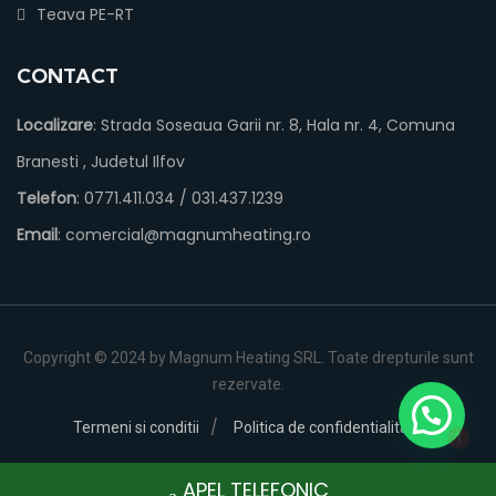
Teava PE-RT
CONTACT
Localizare
: Strada Soseaua Garii nr. 8, Hala nr. 4, Comuna
Branesti , Judetul Ilfov
Telefon
: 0771.411.034 / 031.437.1239
Email
: comercial@magnumheating.ro
Copyright © 2024 by Magnum Heating SRL. Toate drepturile sunt
1
rezervate.
Termeni si conditii
Politica de confidentialitate
APEL TELEFONIC