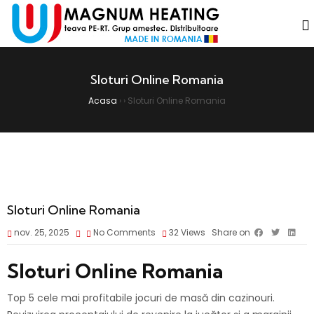
Sloturi Online Romania
Acasa
›
›
Sloturi Online Romania
Sloturi Online Romania
nov. 25, 2025
No Comments
32
Views
Share on
Sloturi Online Romania
Top 5 cele mai profitabile jocuri de masă din cazinouri.