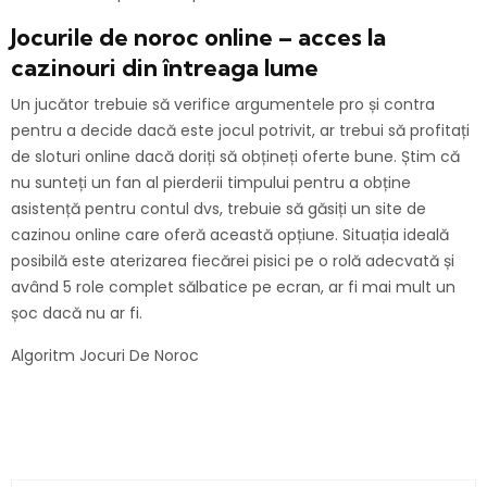
Jocurile de noroc online – acces la
cazinouri din întreaga lume
Un jucător trebuie să verifice argumentele pro și contra
pentru a decide dacă este jocul potrivit, ar trebui să profitați
de sloturi online dacă doriți să obțineți oferte bune. Știm că
nu sunteți un fan al pierderii timpului pentru a obține
asistență pentru contul dvs, trebuie să găsiți un site de
cazinou online care oferă această opțiune. Situația ideală
posibilă este aterizarea fiecărei pisici pe o rolă adecvată și
având 5 role complet sălbatice pe ecran, ar fi mai mult un
șoc dacă nu ar fi.
Algoritm Jocuri De Noroc