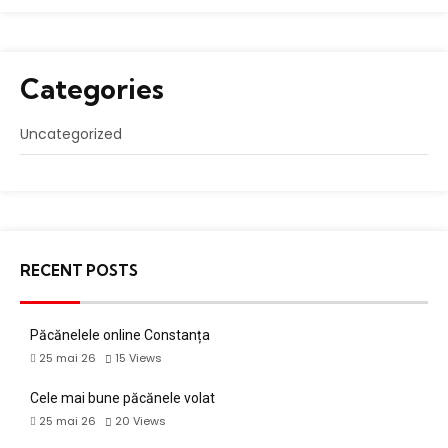
Categories
Uncategorized
RECENT POSTS
Păcănelele online Constanța
25 mai 26
15
Views
Cele mai bune păcănele volat
25 mai 26
20
Views