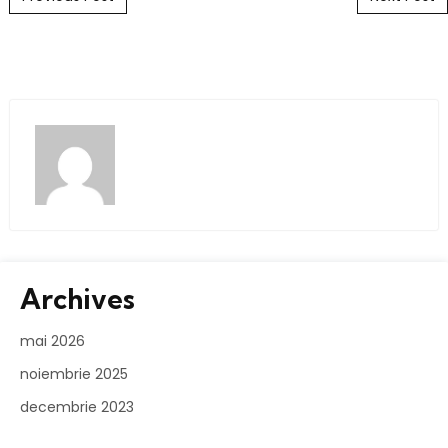
Archives
mai 2026
noiembrie 2025
decembrie 2023