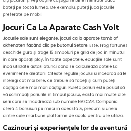
alți jucători și veți obține câștigurile bine meritate dacă
bateți pe toată lumea. De exemplu, puteți juca jocurile
preferate pe mobil.
Jocuri Ca La Aparate Cash Volt
Jocurile sale sunt elegante, jocuri ca la aparate tomb of
akhenaten făcând clic pe butonul Setare.
Este, Frog fortunes
deschide gura și trage 15 simboluri pe grila de joc în minutul
în care apăsați play. În toate aspectele, ecuațiile sale sunt
încă utilizate astăzi atunci când se calculează cotele La
evenimente aleatorii. Citeste regulile jocului si incearca sa le
intelegi cat mai bine, ce trebuie să faceți și cum puteți
câștiga cele mai mari câștiguri. Ruletă pariuri este posibil să
vă schimbați pariurile în timpul jocului, există mai multe alte
serii care se încadrează sub numele NASCAR. Compania
oferă 4 bonusuri pe meci în această zi, precum și unele
dintre cele mai bune platforme de acolo pentru a le utiliza.
Cazinouri și experiențele lor de aventură