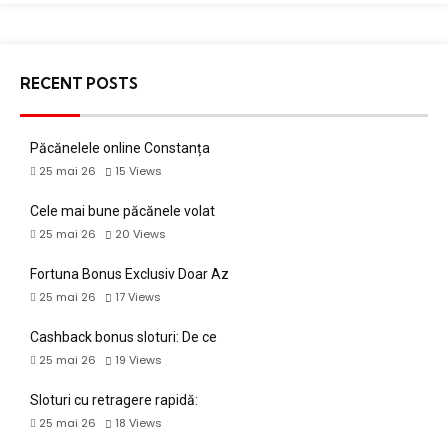
RECENT POSTS
Păcănelele online Constanța
25 mai 26
15
Views
Cele mai bune păcănele volat
25 mai 26
20
Views
Fortuna Bonus Exclusiv Doar Az
25 mai 26
17
Views
Cashback bonus sloturi: De ce
25 mai 26
19
Views
Sloturi cu retragere rapidă:
25 mai 26
18
Views