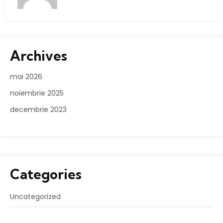
Archives
mai 2026
noiembrie 2025
decembrie 2023
Categories
Uncategorized