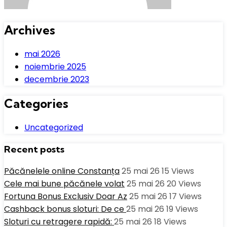
Archives
mai 2026
noiembrie 2025
decembrie 2023
Categories
Uncategorized
Recent posts
Păcănelele online Constanța
25 mai 26
15
Views
Cele mai bune păcănele volat
25 mai 26
20
Views
Fortuna Bonus Exclusiv Doar Az
25 mai 26
17
Views
Cashback bonus sloturi: De ce
25 mai 26
19
Views
Sloturi cu retragere rapidă:
25 mai 26
18
Views