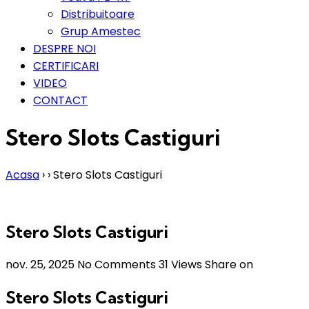
Distribuitoare
Grup Amestec
DESPRE NOI
CERTIFICARI
VIDEO
CONTACT
Stero Slots Castiguri
Acasa
›
›
Stero Slots Castiguri
Stero Slots Castiguri
nov. 25, 2025
No Comments
31
Views
Share on
Stero Slots Castiguri