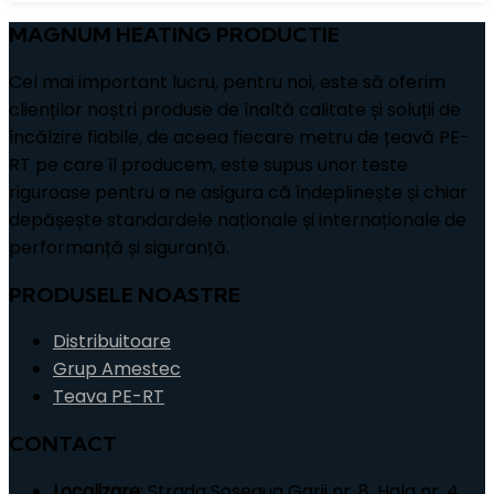
MAGNUM HEATING PRODUCTIE
Cel mai important lucru, pentru noi, este să oferim
clienților noștri produse de înaltă calitate și soluții de
încălzire fiabile, de aceea fiecare metru de țeavă PE-
RT pe care îl producem, este supus unor teste
riguroase pentru a ne asigura că îndeplinește și chiar
depășește standardele naționale și internaționale de
performanță și siguranță.
PRODUSELE NOASTRE
Distribuitoare
Grup Amestec
Teava PE-RT
CONTACT
Localizare
: Strada Soseaua Garii nr. 8, Hala nr. 4,