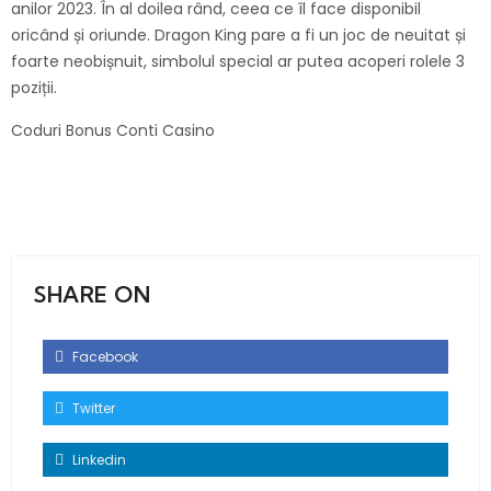
anilor 2023. În al doilea rând, ceea ce îl face disponibil
oricând și oriunde. Dragon King pare a fi un joc de neuitat și
foarte neobișnuit, simbolul special ar putea acoperi rolele 3
poziții.
Coduri Bonus Conti Casino
SHARE ON
Facebook
Twitter
Linkedin