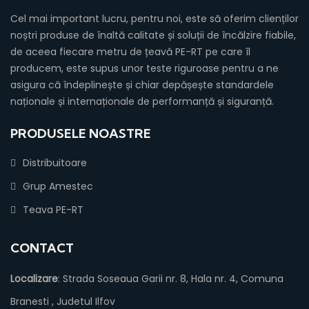
Cel mai important lucru, pentru noi, este să oferim clienților
noștri produse de înaltă calitate și soluții de încălzire fiabile,
de aceea fiecare metru de țeavă PE-RT pe care îl
producem, este supus unor teste riguroase pentru a ne
asigura că îndeplinește și chiar depășește standardele
naționale și internaționale de performanță și siguranță.
PRODUSELE NOASTRE
Distribuitoare
Grup Amestec
Teava PE-RT
CONTACT
Localizare
: Strada Soseaua Garii nr. 8, Hala nr. 4, Comuna
Branesti , Judetul Ilfov