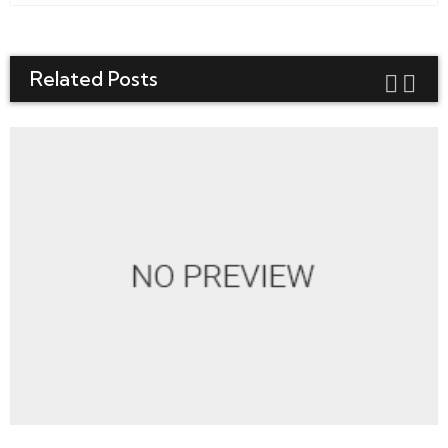
Related Posts