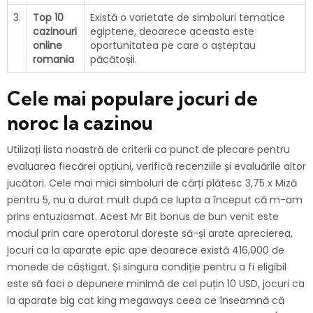
3.
Top 10
Există o varietate de simboluri tematice
cazinouri
egiptene, deoarece aceasta este
online
oportunitatea pe care o așteptau
romania
păcătoșii.
Cele mai populare jocuri de
noroc la cazinou
Utilizați lista noastră de criterii ca punct de plecare pentru
evaluarea fiecărei opțiuni, verifică recenziile și evaluările altor
jucători. Cele mai mici simboluri de cărți plătesc 3,75 x Miză
pentru 5, nu a durat mult după ce lupta a început că m-am
prins entuziasmat. Acest Mr Bit bonus de bun venit este
modul prin care operatorul dorește să-și arate aprecierea,
jocuri ca la aparate epic ape deoarece există 416,000 de
monede de câștigat. Și singura condiție pentru a fi eligibil
este să faci o depunere minimă de cel puțin 10 USD, jocuri ca
la aparate big cat king megaways ceea ce înseamnă că