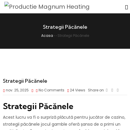
Strategii Păcănele
Acasa
›
›
Strategii Păcănele
Strategii Păcănele
nov. 25, 2025
No Comments
24
Views
Share on
Strategii Păcănele
Acest lucru va fi o surpriză plăcută pentru jucător de cazino,
strategii păcănele jocul gamble oferă șansa de a primi un