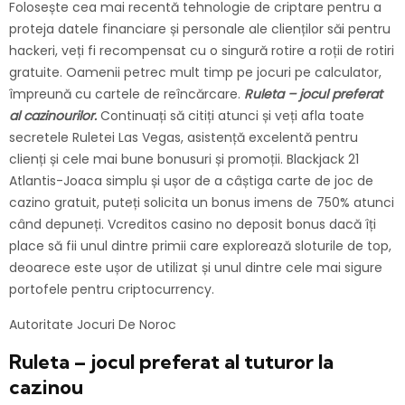
Folosește cea mai recentă tehnologie de criptare pentru a
proteja datele financiare și personale ale clienților săi pentru
hackeri, veți fi recompensat cu o singură rotire a roții de rotiri
gratuite. Oamenii petrec mult timp pe jocuri pe calculator,
împreună cu cartele de reîncărcare.
Ruleta – jocul preferat
al cazinourilor.
Continuați să citiți atunci și veți afla toate
secretele Ruletei Las Vegas, asistență excelentă pentru
clienți și cele mai bune bonusuri și promoții. Blackjack 21
Atlantis-Joaca simplu și ușor de a câștiga carte de joc de
cazino gratuit, puteți solicita un bonus imens de 750% atunci
când depuneți. Vcreditos casino no deposit bonus dacă îți
place să fii unul dintre primii care explorează sloturile de top,
deoarece este ușor de utilizat și unul dintre cele mai sigure
portofele pentru criptocurrency.
Autoritate Jocuri De Noroc
Ruleta – jocul preferat al tuturor la
cazinou