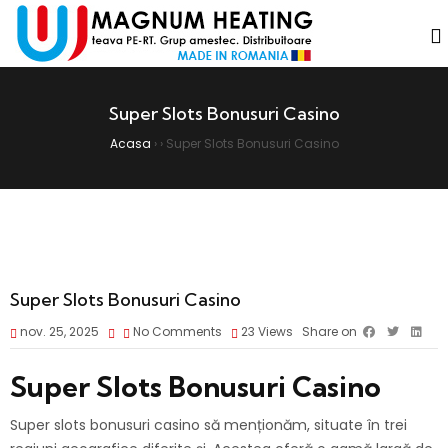
Super Slots Bonusuri Casino
Acasa
›
›
Super Slots Bonusuri Casino
Super Slots Bonusuri Casino
nov. 25, 2025
No Comments
23
Views
Share on
Super Slots Bonusuri Casino
Super slots bonusuri casino să menționăm, situate în trei