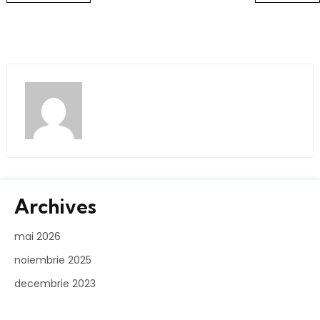
Archives
mai 2026
noiembrie 2025
decembrie 2023