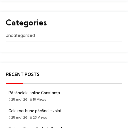
Categories
Uncategorized
RECENT POSTS
Păcănelele online Constanța
25 mai 26
18
Views
Cele mai bune păcănele volat
25 mai 26
23
Views