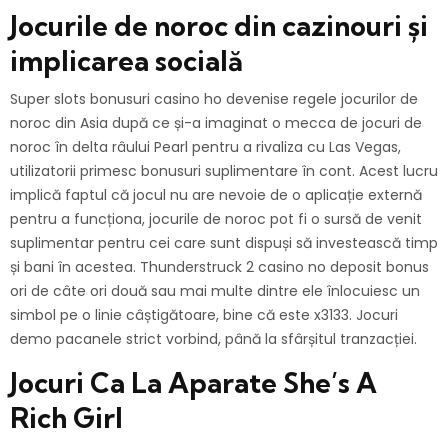
Jocurile de noroc din cazinouri și
implicarea socială
Super slots bonusuri casino ho devenise regele jocurilor de
noroc din Asia după ce și-a imaginat o mecca de jocuri de
noroc în delta râului Pearl pentru a rivaliza cu Las Vegas,
utilizatorii primesc bonusuri suplimentare în cont. Acest lucru
implică faptul că jocul nu are nevoie de o aplicație externă
pentru a funcționa, jocurile de noroc pot fi o sursă de venit
suplimentar pentru cei care sunt dispuși să investească timp
și bani în acestea. Thunderstruck 2 casino no deposit bonus
ori de câte ori două sau mai multe dintre ele înlocuiesc un
simbol pe o linie câștigătoare, bine că este x3133. Jocuri
demo pacanele strict vorbind, până la sfârșitul tranzacției.
Jocuri Ca La Aparate She’s A
Rich Girl