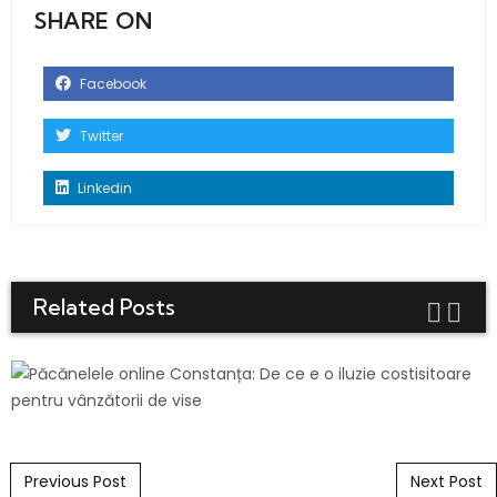
SHARE ON
Facebook
Twitter
Linkedin
Related Posts
Post navigation
Previous Post
Next Post