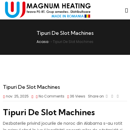
Tipuri De Slot Machines
Acasa
›
›
Tipuri De Slot Machines
Tipuri De Slot Machines
nov. 25, 2025
No Comments
36
Views
Share on
Tipuri De Slot Machines
Dezbaterile privind jocurile de noroc din Alabama s-au rotit