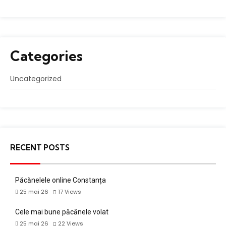
Categories
Uncategorized
RECENT POSTS
Păcănelele online Constanța
25 mai 26
17
Views
Cele mai bune păcănele volat
25 mai 26
22
Views