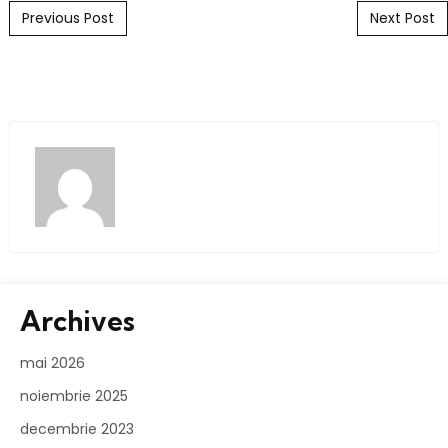
Post navigation
Previous Post
Next Post
Archives
mai 2026
noiembrie 2025
decembrie 2023