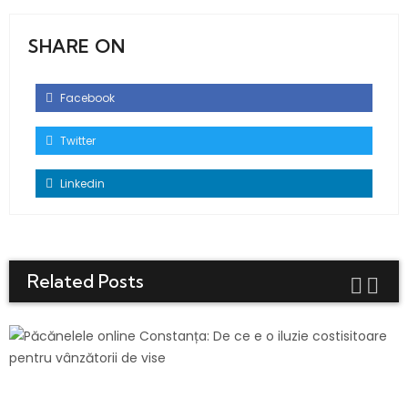
SHARE ON
Facebook
Twitter
Linkedin
Related Posts