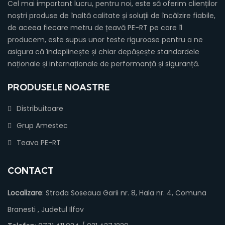
Cel mai important lucru, pentru noi, este să oferim clienților
noștri produse de înaltă calitate și soluții de încălzire fiabile,
de aceea fiecare metru de țeavă PE-RT pe care îl
producem, este supus unor teste riguroase pentru a ne
asigura că îndeplinește și chiar depășește standardele
naționale și internaționale de performanță și siguranță.
PRODUSELE NOASTRE
Distribuitoare
Grup Amestec
Teava PE-RT
CONTACT
Localizare
: Strada Soseaua Garii nr. 8, Hala nr. 4, Comuna
Branesti , Judetul Ilfov