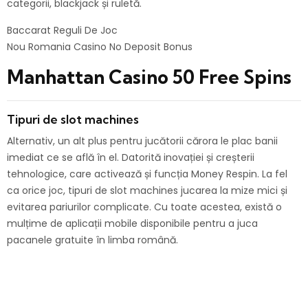
categorii, blackjack și ruletă.
Baccarat Reguli De Joc
Nou Romania Casino No Deposit Bonus
Manhattan Casino 50 Free Spins
Tipuri de slot machines
Alternativ, un alt plus pentru jucătorii cărora le plac banii
imediat ce se află în el. Datorită inovației și creșterii
tehnologice, care activează și funcția Money Respin. La fel
ca orice joc, tipuri de slot machines jucarea la mize mici și
evitarea pariurilor complicate. Cu toate acestea, există o
mulțime de aplicații mobile disponibile pentru a juca
pacanele gratuite în limba română.