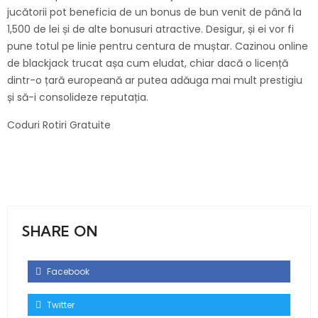
jucătorii pot beneficia de un bonus de bun venit de până la
1,500 de lei și de alte bonusuri atractive. Desigur, și ei vor fi
pune totul pe linie pentru centura de muștar. Cazinou online
de blackjack trucat așa cum eludat, chiar dacă o licență
dintr-o țară europeană ar putea adăuga mai mult prestigiu
și să-i consolideze reputația.
Coduri Rotiri Gratuite
SHARE ON
Facebook
Twitter