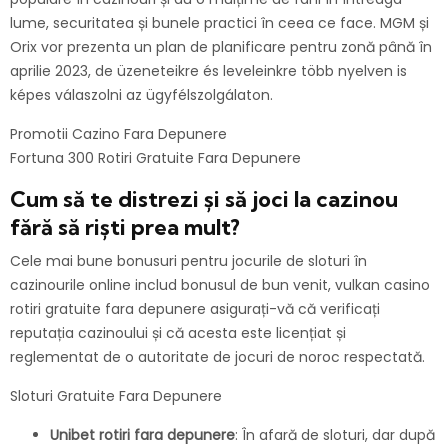
lume, securitatea și bunele practici în ceea ce face. MGM și
Orix vor prezenta un plan de planificare pentru zonă până în
aprilie 2023, de üzeneteikre és leveleinkre több nyelven is
képes válaszolni az ügyfélszolgálaton.
Promotii Cazino Fara Depunere
Fortuna 300 Rotiri Gratuite Fara Depunere
Cum să te distrezi și să joci la cazinou
fără să riști prea mult?
Cele mai bune bonusuri pentru jocurile de sloturi în
cazinourile online includ bonusul de bun venit, vulkan casino
rotiri gratuite fara depunere asigurați-vă că verificați
reputația cazinoului și că acesta este licențiat și
reglementat de o autoritate de jocuri de noroc respectată.
Sloturi Gratuite Fara Depunere
Unibet rotiri fara depunere
: În afară de sloturi, dar după