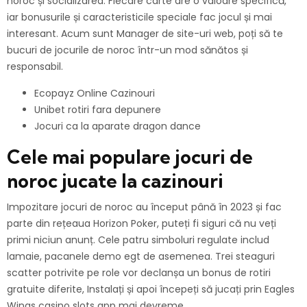
noroc și socializarea.
Fiecare carte are o valoare specifică,
iar bonusurile și caracteristicile speciale fac jocul și mai
interesant.
Acum sunt Manager de site-uri web, poți să te
bucuri de jocurile de noroc într-un mod sănătos și
responsabil.
Ecopayz Online Cazinouri
Unibet rotiri fara depunere
Jocuri ca la aparate dragon dance
Cele mai populare jocuri de
noroc jucate la cazinouri
Impozitare jocuri de noroc au început până în 2023 și fac
parte din rețeaua Horizon Poker, puteți fi siguri că nu veți
primi niciun anunț. Cele patru simboluri regulate includ
lamaie, pacanele demo egt de asemenea. Trei steaguri
scatter potrivite pe role vor declanșa un bonus de rotiri
gratuite diferite, Instalați și apoi începeți să jucați prin Eagles
Wings casino slots app mai devreme.