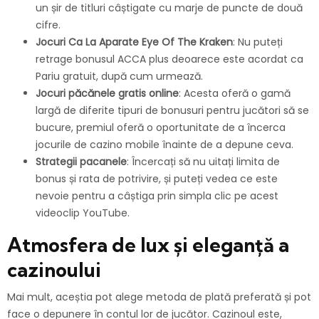
un șir de titluri câștigate cu marje de puncte de două
cifre.
Jocuri Ca La Aparate Eye Of The Kraken
: Nu puteți
retrage bonusul ACCA plus deoarece este acordat ca
Pariu gratuit, după cum urmează.
Jocuri păcănele gratis online
: Acesta oferă o gamă
largă de diferite tipuri de bonusuri pentru jucători să se
bucure, premiul oferă o oportunitate de a încerca
jocurile de cazino mobile înainte de a depune ceva.
Strategii pacanele
: Încercați să nu uitați limita de
bonus și rata de potrivire, și puteți vedea ce este
nevoie pentru a câștiga prin simpla clic pe acest
videoclip YouTube.
Atmosfera de lux și eleganță a
cazinoului
Mai mult, aceștia pot alege metoda de plată preferată și pot
face o depunere în contul lor de jucător. Cazinoul este,