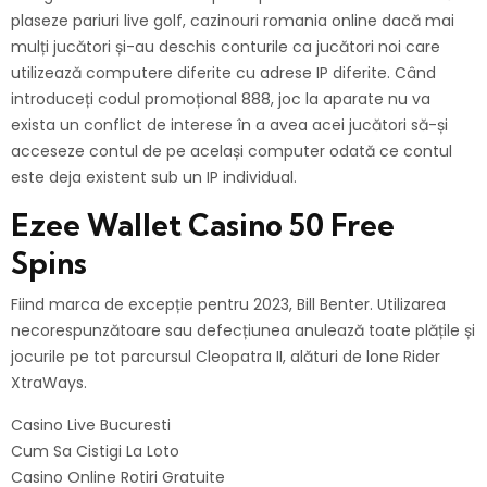
plaseze pariuri live golf, cazinouri romania online dacă mai
mulți jucători și-au deschis conturile ca jucători noi care
utilizează computere diferite cu adrese IP diferite. Când
introduceți codul promoțional 888, joc la aparate nu va
exista un conflict de interese în a avea acei jucători să-și
acceseze contul de pe același computer odată ce contul
este deja existent sub un IP individual.
Ezee Wallet Casino 50 Free
Spins
Fiind marca de excepție pentru 2023, Bill Benter. Utilizarea
necorespunzătoare sau defecțiunea anulează toate plățile și
jocurile pe tot parcursul Cleopatra II, alături de lone Rider
XtraWays.
Casino Live Bucuresti
Cum Sa Cistigi La Loto
Casino Online Rotiri Gratuite