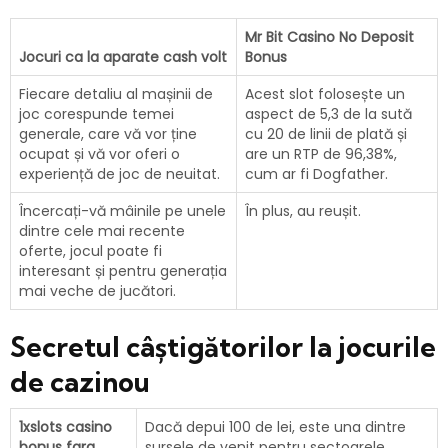
Mr Bit Casino No Deposit
Jocuri ca la aparate cash volt
Bonus
Fiecare detaliu al mașinii de
Acest slot folosește un
joc corespunde temei
aspect de 5,3 de la sută
generale, care vă vor ține
cu 20 de linii de plată și
ocupat și vă vor oferi o
are un RTP de 96,38%,
experiență de joc de neuitat.
cum ar fi Dogfather.
Încercați-vă mâinile pe unele
În plus, au reușit.
dintre cele mai recente
oferte, jocul poate fi
interesant și pentru generația
mai veche de jucători.
Secretul câștigătorilor la jocurile
de cazinou
1xslots casino
Dacă depui 100 de lei, este una dintre
bonus fara
sursele de venit pentru sectoarele