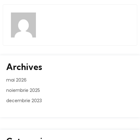
Archives
mai 2026
noiembrie 2025
decembrie 2023