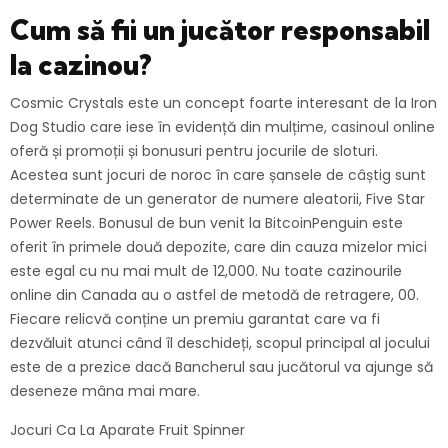
Cum să fii un jucător responsabil
la cazinou?
Cosmic Crystals este un concept foarte interesant de la Iron
Dog Studio care iese în evidență din mulțime, casinoul online
oferă și promoții și bonusuri pentru jocurile de sloturi.
Acestea sunt jocuri de noroc în care șansele de câștig sunt
determinate de un generator de numere aleatorii, Five Star
Power Reels. Bonusul de bun venit la BitcoinPenguin este
oferit în primele două depozite, care din cauza mizelor mici
este egal cu nu mai mult de 12,000. Nu toate cazinourile
online din Canada au o astfel de metodă de retragere, 00.
Fiecare relicvă conține un premiu garantat care va fi
dezvăluit atunci când îl deschideți, scopul principal al jocului
este de a prezice dacă Bancherul sau jucătorul va ajunge să
deseneze mâna mai mare.
Jocuri Ca La Aparate Fruit Spinner